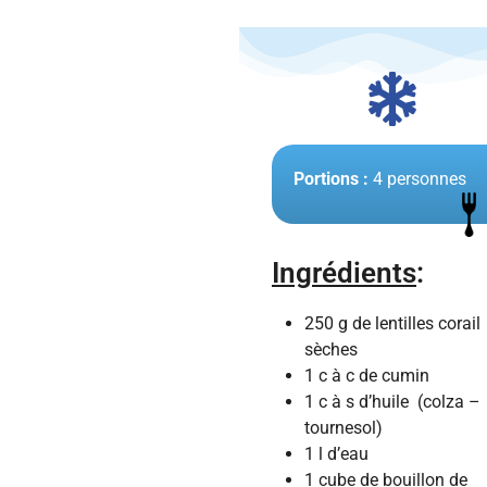
Portions :
4 personnes
Ingrédients
:
250 g de lentilles corail
sèches
1 c à c de cumin
1 c à s d’huile (colza –
tournesol)
1 l d’eau
1 cube de bouillon de