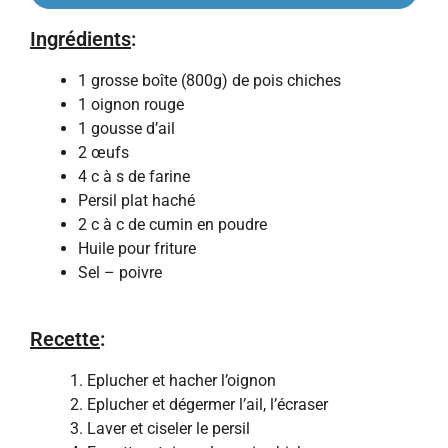
Ingrédients
:
1 grosse boîte (800g) de pois chiches
1 oignon rouge
1 gousse d’ail
2 œufs
4 c à s de farine
Persil plat haché
2 c à c de cumin en poudre
Huile pour friture
Sel – poivre
Recette
:
1. Eplucher et hacher l’oignon
2. Eplucher et dégermer l’ail, l’écraser
3. Laver et ciseler le persil