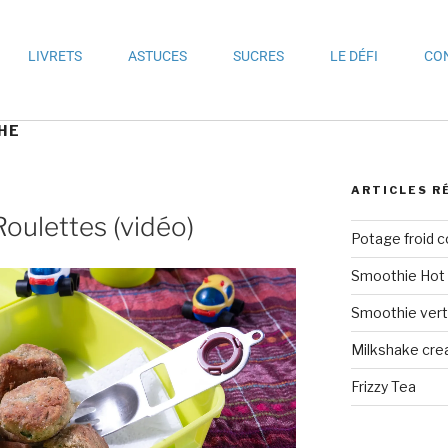
LIVRETS
ASTUCES
SUCRES
LE DÉFI
CO
HE
ARTICLES R
Roulettes (vidéo)
Potage froid 
Smoothie Hot 
Smoothie vert 
Milkshake crea
Frizzy Tea