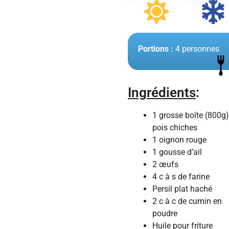
Portions :
4 personnes
Ingrédients
:
1 grosse boîte (800g)
pois chiches
1 oignon rouge
1 gousse d’ail
2 œufs
4 c à s de farine
Persil plat haché
2 c à c de cumin en
poudre
Huile pour friture