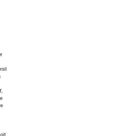
r
rsil
s
f,
le
re
oit