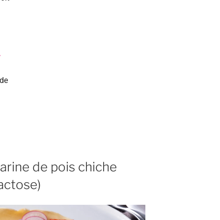
r
ude
farine de pois chiche
lactose)