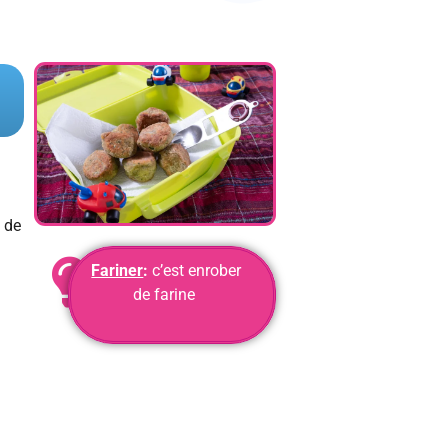
 de
Fariner
:
c’est enrober
de farine