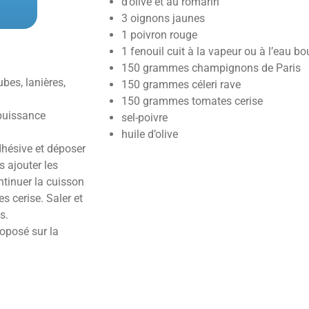
d’olive et au romarin
3 oignons jaunes
1 poivron rouge
1 fenouil cuit à la vapeur ou à l’eau bo
150 grammes champignons de Paris
ubes, lanières,
150 grammes céleri rave
150 grammes tomates cerise
 puissance
sel-poivre
huile d’olive
dhésive et déposer
s ajouter les
ntinuer la cuisson
es cerise. Saler et
s.
oposé sur la