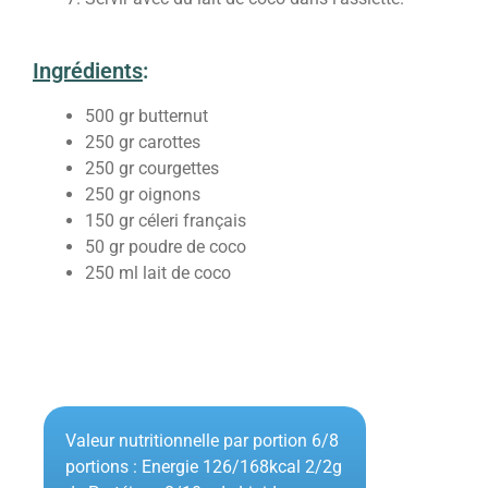
Ingrédients
:
500
gr
butternut
250
gr
carottes
250
gr
courgettes
250
gr
oignons
150
gr
céleri français
50
gr
poudre de coco
250
ml
lait de coco
Valeur nutritionnelle par portion 6/8
portions : Energie 126/168kcal 2/2g