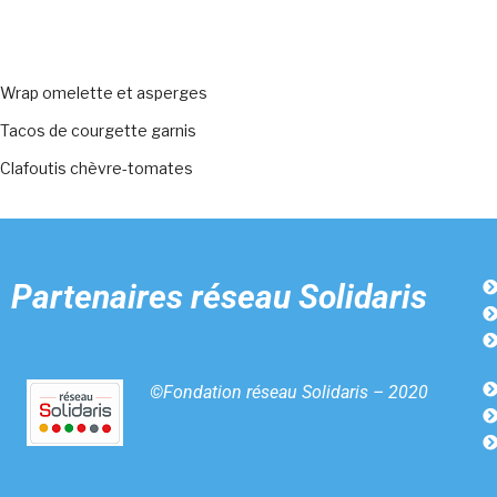
Wrap omelette et asperges
Tacos de courgette garnis
Clafoutis chèvre-tomates
Partenaires
réseau Solidaris
©Fondation réseau Solidaris – 2020