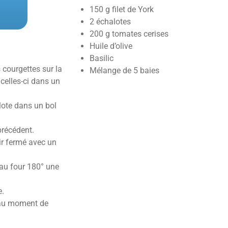
150 g filet de York
2 échalotes
200 g tomates cerises
Huile d’olive
Basilic
 courgettes sur la
Mélange de 5 baies
celles-ci dans un
alote dans un bol
précédent.
ir fermé avec un
 au four 180° une
e.
e au moment de