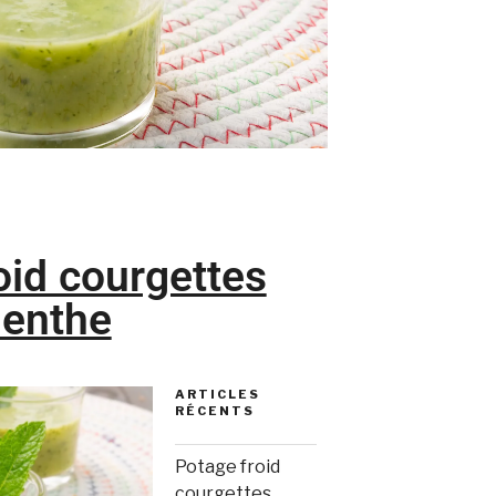
oid courgettes
enthe
ARTICLES
RÉCENTS
Potage froid
courgettes