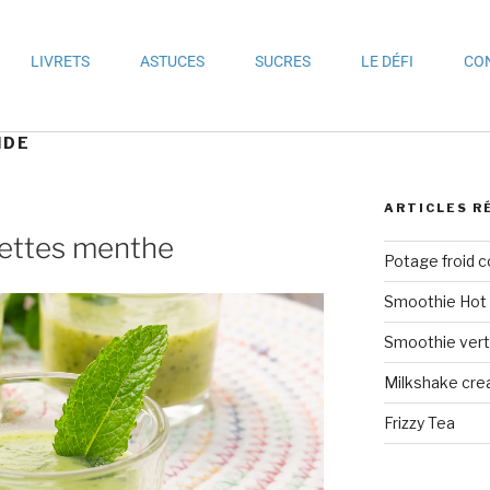
LIVRETS
ASTUCES
SUCRES
LE DÉFI
CO
IDE
ARTICLES R
gettes menthe
Potage froid 
Smoothie Hot 
Smoothie vert 
Milkshake crea
Frizzy Tea