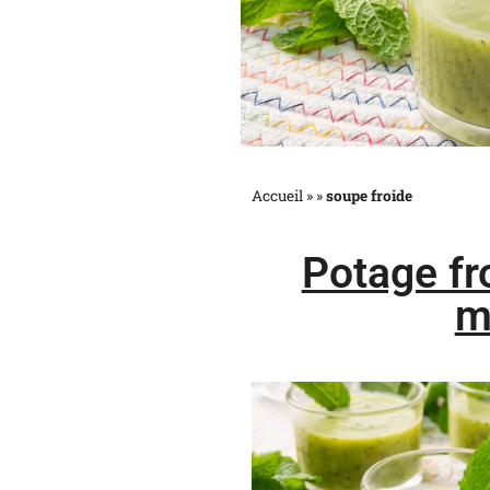
Accueil »
»
soupe froide
Potage fr
m