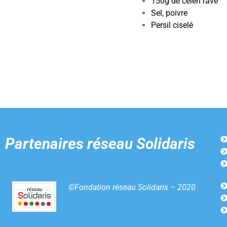
150g de céleri rave
Sel, poivre
Persil ciselé
Partenaires
réseau Solidaris
©Fondation réseau Solidaris – 2020