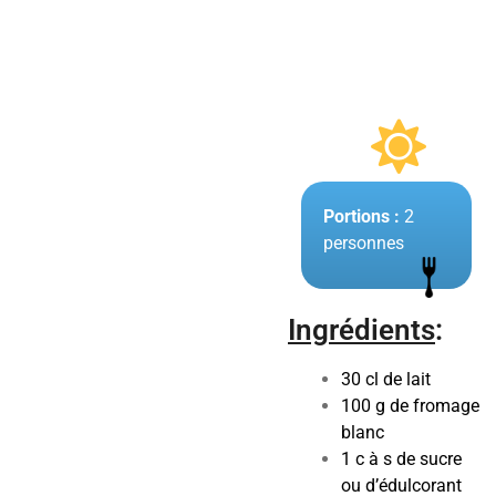
Portions :
2
personnes
Ingrédients
:
30 cl de lait
100 g de fromage
blanc
1 c à s de sucre
ou d’édulcorant