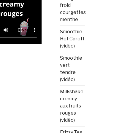
froid
courgettes
menthe
Smoothie
Hot Carott
(vidéo)
Smoothie
vert
tendre
(vidéo)
Milkshake
creamy
aux fruits
rouges
(vidéo)
Frizzy Tea