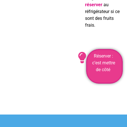
réserver
au
réfrigérateur si ce
sont des fruits
frais.
Réserver :
c’est mettre
de côté